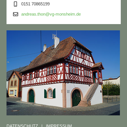
0151 70865199
andreas.thon@vg-monsheim.de
DATENSCHUTZ
|
IMPRESSUM