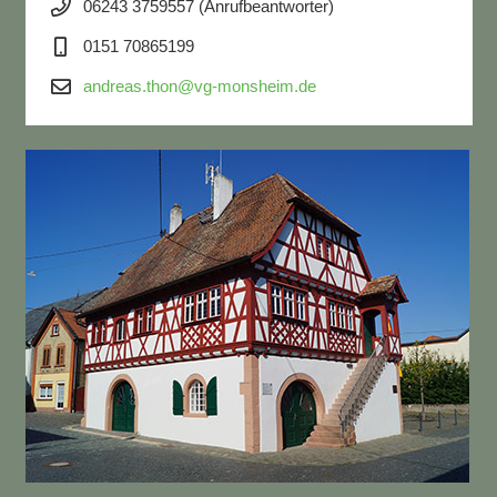
06243 3759557 (Anrufbeantworter)
0151 70865199
andreas.thon@vg-monsheim.de