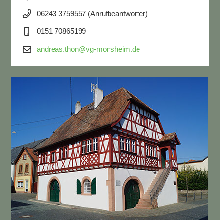
06243 3759557 (Anrufbeantworter)
0151 70865199
andreas.thon@vg-monsheim.de