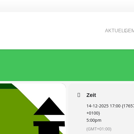
F 2.ADVENTSTREF
AKTUELL
GEM
f 2.Adventstreffen
Zeit
14-12-2025 17:00 {1765
+0100}
5:00pm
(GMT+01:00)