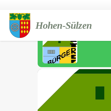
BÜRGERTREF
Hohen-Sülzen
14
Bürgertref
DEZ