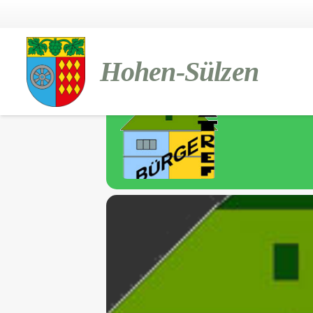
BÜRGERTRE
Hohen-Sülzen
12
Bürgertreff
JUL