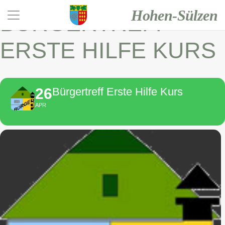
Hohen-Sülzen
BÜRGERTREFF
ERSTE HILFE KURS
26
Bürgertreff Erste Hilfe Kurs
APR