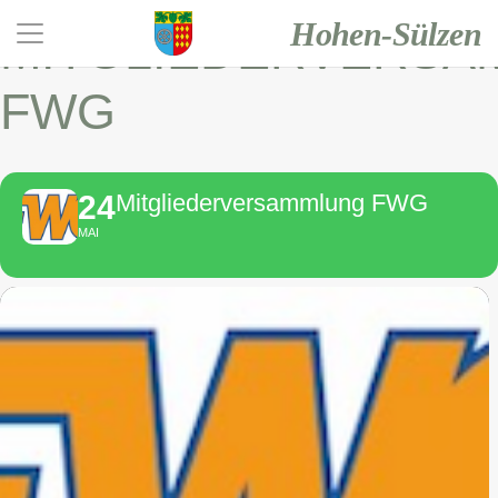
Hohen-Sülzen
MITGLIEDERVERS
FWG
24
Mitgliederversammlung FWG
MAI