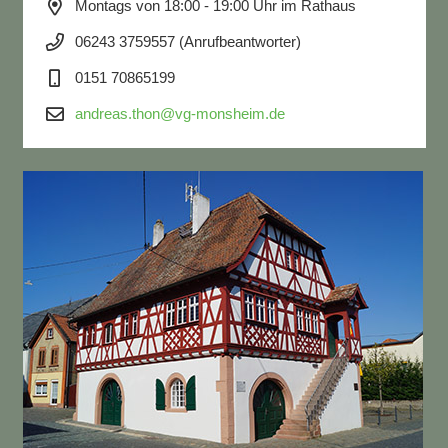
Montags von 18:00 - 19:00 Uhr im Rathaus
06243 3759557 (Anrufbeantworter)
0151 70865199
andreas.thon@vg-monsheim.de