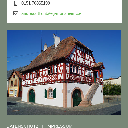
0151 70865199
andreas.thon@vg-monsheim.de
DATENSCHUTZ
|
IMPRESSUM