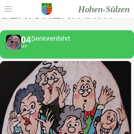
Hohen-Sülzen
SENIORENFAHRT
04
Seniorenfahrt
SEP